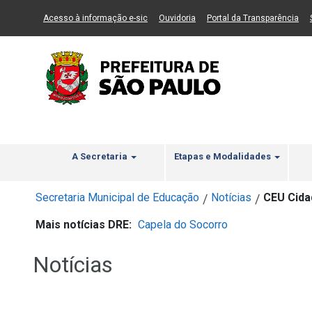
Ir ao Conteúdo
1
Ir para menu principal
2
Ir para busca
3
(Link para um novo sítio)
(Link para um novo sítio)
(Li
Acesso à informação e-sic
Ouvidoria
Portal da Transparência
A Secretaria
Etapas e Modalidades
Secretaria Municipal de Educação
Notícias
CEU Cida
/
/
Mais notícias DRE:
Capela do Socorro
Notícias