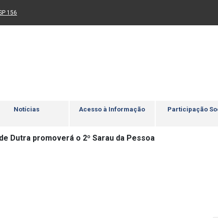
Ir para rodapé
4
Acessibilidade
5
nk para um novo sítio)
(Link para um novo sítio)
SP 156
Notícias
Acesso à Informação
Participação So
de Dutra promoverá o 2º Sarau da Pessoa