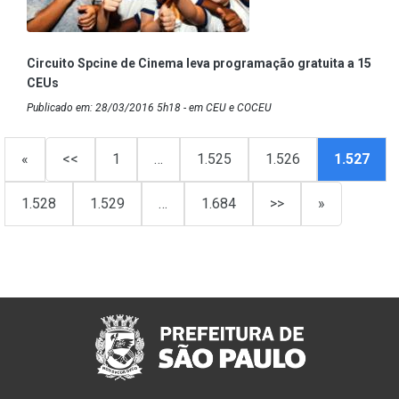
Circuito Spcine de Cinema leva programação gratuita a 15
CEUs
Publicado em: 28/03/2016 5h18 - em CEU e COCEU
«
<<
1
…
1.525
1.526
1.527
1.528
1.529
…
1.684
>>
»