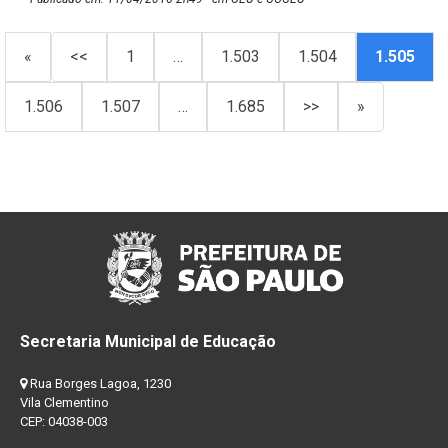
«
<<
1
…
1.503
1.504
1.505
1.506
1.507
…
1.685
>>
»
Secretaria Municipal de Educação
Rua Borges Lagoa, 1230
Vila Clementino
CEP: 04038-003