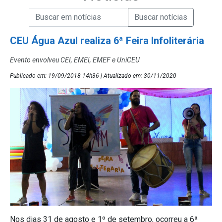
Campo de Busca de informações
Enviar a Busca de Notícias
Campo de Busca de Notícias
CEU Água Azul realiza 6ª Feira Infoliterária
Evento envolveu CEI, EMEI, EMEF e UniCEU
Publicado em: 19/09/2018 14h36 | Atualizado em: 30/11/2020
Nos dias 31 de agosto e 1º de setembro, ocorreu a 6ª