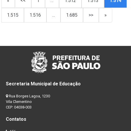
«
<<
1
…
1.512
1.513
1.514
1.515
1.516
…
1.685
>>
»
Secretaria Municipal de Educação
Rua Borges Lagoa, 1230
Vila Clementino
CEP: 04038-003
Contatos