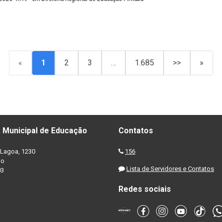
«
1
2
3
…
1.685
>>
»
 Municipal de Educação
Contatos
Lagoa, 1230
156
no
Lista de Servidores e Contatos
03
Redes sociais