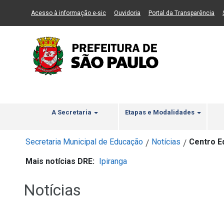
Ir ao Conteúdo
1
Ir para menu principal
2
Ir para busca
3
(Link para um novo sítio)
(Link para um novo sítio)
(Li
Acesso à informação e-sic
Ouvidoria
Portal da Transparência
A Secretaria
Etapas e Modalidades
Secretaria Municipal de Educação
Notícias
Centro E
/
/
Mais notícias DRE:
Ipiranga
Notícias