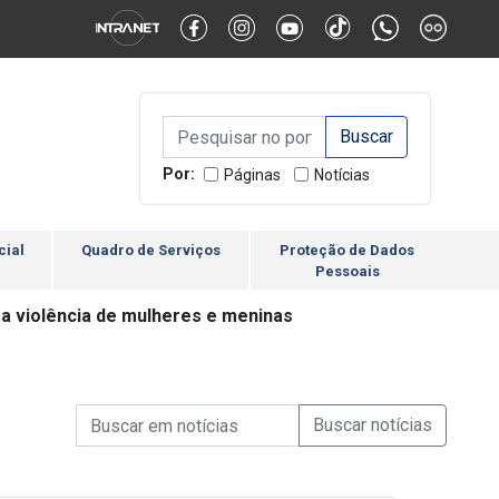
Alternar Alto Contraste
Alternar Tamanho da Fonte
Campo de Busca de inform
Campo de Busca de informações
Enviar a Busca
Por:
Páginas
Notícias
cial
Quadro de Serviços
Proteção de Dados
Pessoais
 a violência de mulheres e meninas
Campo de Busca de informações
Enviar a Busca de Notícia
Campo de Busca de Notícias