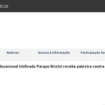
Ir para rodapé
4
Acessibilidade
5
nk para um novo sítio)
(Link para um novo sítio)
SP 156
Notícias
Acesso à Informação
Participação So
ducacional Unificado Parque Bristol recebe palestra contra