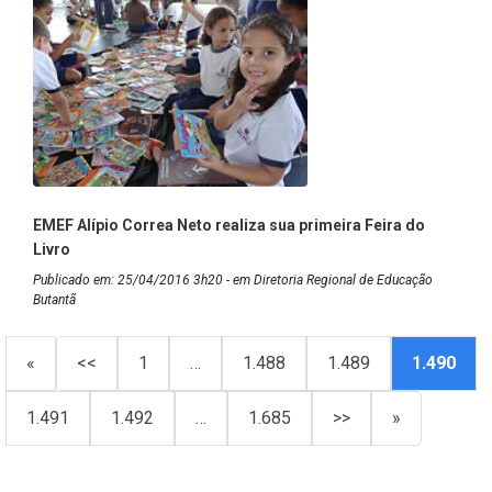
EMEF Alípio Correa Neto realiza sua primeira Feira do
Livro
Publicado em: 25/04/2016 3h20 - em Diretoria Regional de Educação
Butantã
«
<<
1
…
1.488
1.489
1.490
1.491
1.492
…
1.685
>>
»