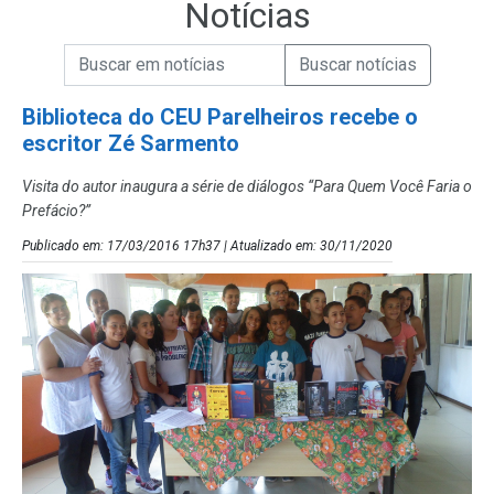
Notícias
Campo de Busca de informações
Enviar a Busca de Notícias
Campo de Busca de Notícias
Biblioteca do CEU Parelheiros recebe o
escritor Zé Sarmento
Visita do autor inaugura a série de diálogos “Para Quem Você Faria o
Prefácio?”
Publicado em: 17/03/2016 17h37 | Atualizado em: 30/11/2020