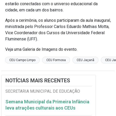
estarão conectadas com o universo educacional da
cidade, em cada um dos bairros.
Após a cerimônia, os alunos participaram da aula inaugural,
ministrada pelo Professor Carlos Eduardo Mathias Motta,
Vice Coordenador dos Cursos da Universidade Federal
Fluminense (UFF).
Veja uma Galeria de Imagens do evento
.
CEU Campo Limpo
CEU Formosa
CEU Jaçanã
CEU Ja
NOTÍCIAS MAIS RECENTES
SECRETARIA MUNICIPAL DE EDUCAÇÃO
Semana Municipal da Primeira Infância
leva atrações culturais aos CEUs