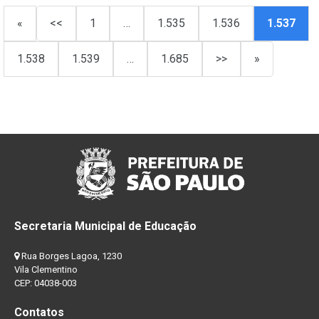
«
<<
1
…
1.535
1.536
1.537
1.538
1.539
…
1.685
>>
»
Secretaria Municipal de Educação
Rua Borges Lagoa, 1230
Vila Clementino
CEP: 04038-003
Contatos