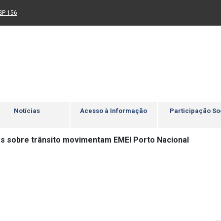
Ir para rodapé
4
Acessibilidade
5
nk para um novo sítio)
(Link para um novo sítio)
SP 156
Notícias
Acesso à Informação
Participação So
es sobre trânsito movimentam EMEI Porto Nacional