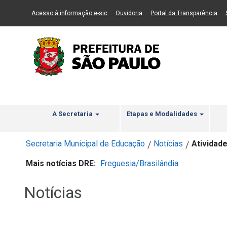
Ir ao Conteúdo
1
Ir para menu principal
2
Ir para busca
3
(Link para um novo sítio)
(Link para um novo sítio)
(Li
Acesso à informação e-sic
Ouvidoria
Portal da Transparência
A Secretaria
Etapas e Modalidades
Secretaria Municipal de Educação
Notícias
Atividad
/
/
Mais notícias DRE:
Freguesia/Brasilândia
Notícias