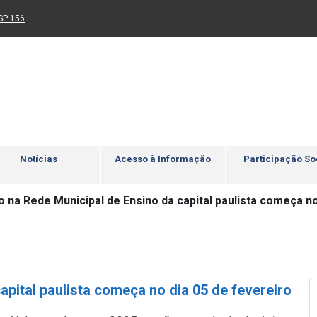
Ir para rodapé
4
Acessibilidade
5
nk para um novo sítio)
(Link para um novo sítio)
SP 156
Notícias
Acesso à Informação
Participação So
o na Rede Municipal de Ensino da capital paulista começa no
apital paulista começa no dia 05 de fevereiro