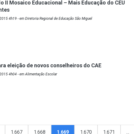
o II Mosaico Educacional – Mais Educação do CEU
ntes
2015 4h19 - em Diretoria Regional de Educação São Miguel
ra eleição de novos conselheiros do CAE
2015 4h04 - em Alimentação Escolar
1.667
1.668
1.669
1.670
1.671
…