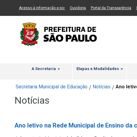
Ir ao Conteúdo
1
Ir para menu principal
2
Ir para busca
3
(Link para um novo sítio)
(Link para um novo sítio)
(Li
Acesso à informação e-sic
Ouvidoria
Portal da Transparência
A Secretaria
Etapas e Modalidades
Secretaria Municipal de Educação
Notícias
Ano letiv
/
/
Notícias
Ano letivo na Rede Municipal de Ensino da c