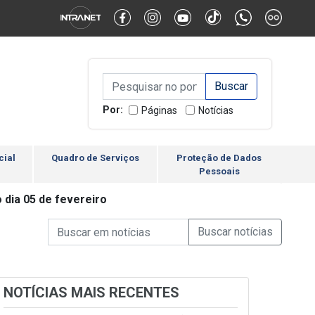
Alternar Alto Contraste
Alternar Tamanho da Fonte
Campo de Busca de inform
Campo de Busca de informações
Enviar a Busca
Por:
Páginas
Notícias
cial
Quadro de Serviços
Proteção de Dados
Pessoais
 dia 05 de fevereiro
Campo de Busca de informações
Enviar a Busca de Notícia
Campo de Busca de Notícias
NOTÍCIAS MAIS RECENTES