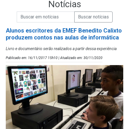
Notícias
Campo de Busca de informações
Enviar a Busca de Notícias
Campo de Busca de Notícias
Alunos escritores da EMEF Benedito Calixto
produzem contos nas aulas de informática
Livro e documentário serão realizados a partir dessa experiência
Publicado em: 16/11/2017 15h10 | Atualizado em: 30/11/2020