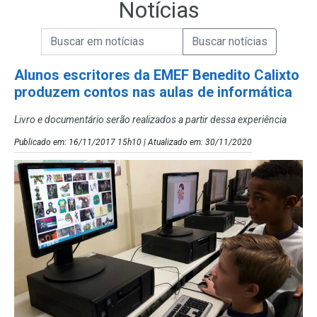
Notícias
Campo de Busca de informações
Enviar a Busca de Notícias
Campo de Busca de Notícias
Alunos escritores da EMEF Benedito Calixto
produzem contos nas aulas de informática
Livro e documentário serão realizados a partir dessa experiência
Publicado em: 16/11/2017 15h10 | Atualizado em: 30/11/2020