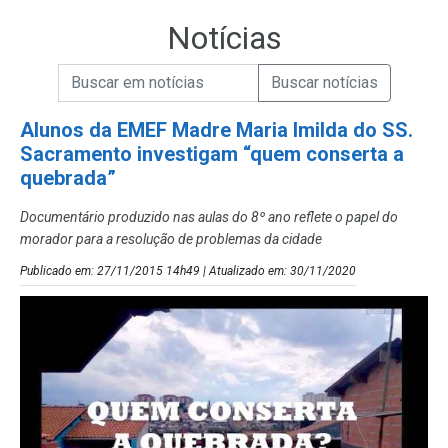
Notícias
Campo de Busca de informações
Enviar a Busca de Notícias
Campo de Busca de Notícias
Alunos da EMEF Madre Maria Imilda do SS.
Sacramento investigam “quem conserta a
quebrada”
Documentário produzido nas aulas do 8º ano reflete o papel do
morador para a resolução de problemas da cidade
Publicado em: 27/11/2015 14h49 | Atualizado em: 30/11/2020