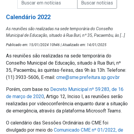
Campo de Busca de informações
Enviar a Busca de Notícias
Campo de Busca de Notícias
Calendário 2022
As reuniões são realizadas na sede temporária do Conselho
Municipal de Educação, situado à Rua Buri, nº 35, Pacaembu, às […]
Publicado em: 15/01/2024 10h46 | Atualizado em: 14/01/2025
As reuniões são realizadas na sede temporária do
Conselho Municipal de Educação, situado à Rua Buri, nº
35, Pacaembu, às quintas-feiras, das 9h às 13h. Telefone:
(11) 3933-5606, E-mail:
cme@sme.prefeitura.sp.gov.br
Porém, com base no
Decreto Municipal nº 59.283, de 16
de março de 2020
, Artigo 12, Inciso I, as reuniões serão
realizadas por videoconferência enquanto durar a situação
de emergência, através da plataforma
Microsoft Teams
.
O calendário das Sessões Ordinárias do CME foi
divulgado por meio do
Comunicado CME nº 01/2022, de