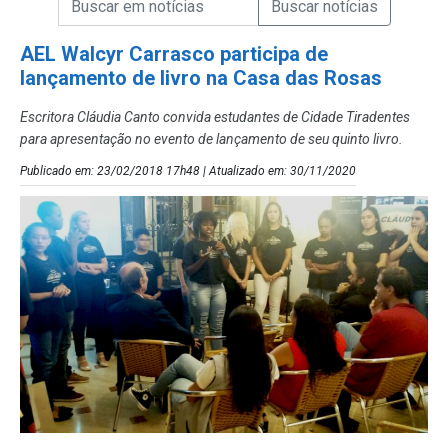
Campo de Busca de Notícias
AEL Walcyr Carrasco participa de
lançamento de livro na Casa das Rosas
Escritora Cláudia Canto convida estudantes de Cidade Tiradentes
para apresentação no evento de lançamento de seu quinto livro.
Publicado em: 23/02/2018 17h48 | Atualizado em: 30/11/2020