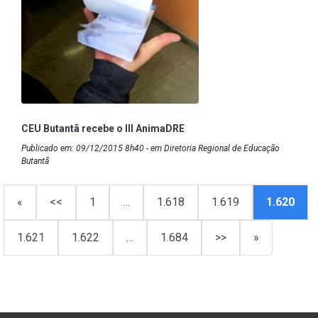
CEU Butantã recebe o III AnimaDRE
Publicado em: 09/12/2015 8h40 - em Diretoria Regional de Educação
Butantã
«
<<
1
…
1.618
1.619
1.620
1.621
1.622
…
1.684
>>
»