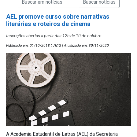
Campo de Busca de Notícias
AEL promove curso sobre narrativas
literárias e roteiros de cinema
Inscrições abertas a partir das 12h de 10 de outubro
Publicado em: 01/10/2018 17h13 | Atualizado em: 30/11/2020
A Academia Estudantil de Letras (AEL) da Secretaria