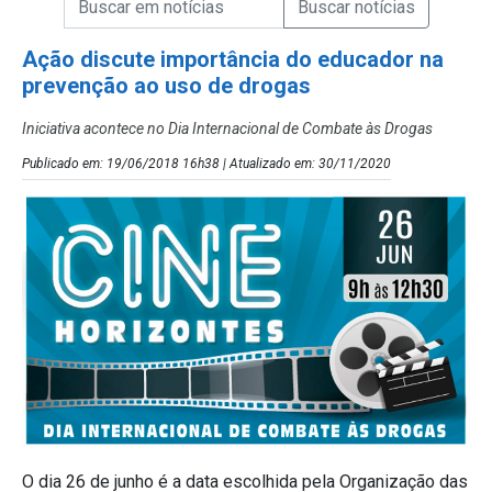
Campo de Busca de Notícias
Ação discute importância do educador na
prevenção ao uso de drogas
Iniciativa acontece no Dia Internacional de Combate às Drogas
Publicado em: 19/06/2018 16h38 | Atualizado em: 30/11/2020
O dia 26 de junho é a data escolhida pela Organização das