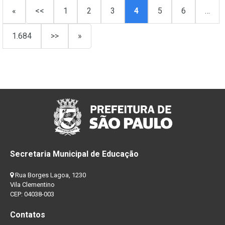
«
<<
1
2
3
4
5
6
…
1.684
>>
»
Secretaria Municipal de Educação
Rua Borges Lagoa, 1230
Vila Clementino
CEP: 04038-003
Contatos