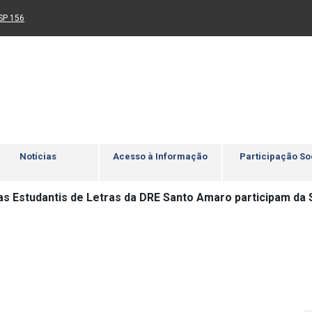
Ir para rodapé
4
Acessibilidade
5
nk para um novo sítio)
(Link para um novo sítio)
SP 156
Notícias
Acesso à Informação
Participação So
s Estudantis de Letras da DRE Santo Amaro participam da