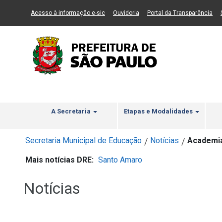
Ir ao Conteúdo
1
Ir para menu principal
2
Ir para busca
3
(Link para um novo sítio)
(Link para um novo sítio)
(Li
Acesso à informação e-sic
Ouvidoria
Portal da Transparência
A Secretaria
Etapas e Modalidades
Secretaria Municipal de Educação
Notícias
Academia
/
/
Mais notícias DRE:
Santo Amaro
Notícias