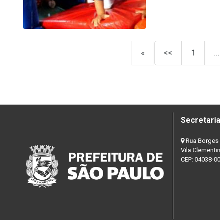
«
<<
1
…
Secretaria
Rua Borges 
Vila Clementi
CEP: 04038-0