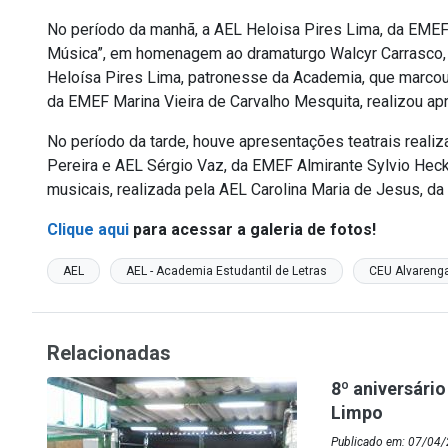
No período da manhã, a AEL Heloisa Pires Lima, da EMEF
Música”, em homenagem ao dramaturgo Walcyr Carrasco, 
Heloísa Pires Lima, patronesse da Academia, que marcou
da EMEF Marina Vieira de Carvalho Mesquita, realizou ap
No período da tarde, houve apresentações teatrais real
Pereira e AEL Sérgio Vaz, da EMEF Almirante Sylvio Hec
musicais, realizada pela AEL Carolina Maria de Jesus, da 
Clique aqui
para acessar a galeria de fotos!
AEL
AEL - Academia Estudantil de Letras
CEU Alvareng
Relacionadas
8º aniversári
Limpo
Publicado em: 07/04/