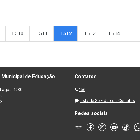
1.510
1.511
1.512
1.513
1.514
…
 Municipal de Educação
Contatos
Lagoa, 1230
156
no
Lista de Servidores e Contatos
03
Redes sociais