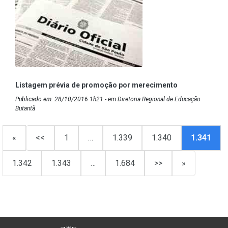
Listagem prévia de promoção por merecimento
Publicado em: 28/10/2016 1h21 - em Diretoria Regional de Educação
Butantã
«
<<
1
…
1.339
1.340
1.341
1.342
1.343
…
1.684
>>
»