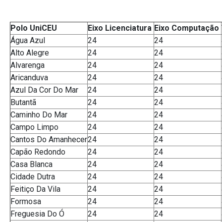
Polo UniCEU
Eixo
Licenciatura
Eixo Computação
Água Azul
24
24
Alto Alegre
24
24
Alvarenga
24
24
Aricanduva
24
24
Azul Da Cor Do Mar
24
24
Butantã
24
24
Caminho Do Mar
24
24
Campo Limpo
24
24
Cantos Do Amanhecer
24
24
Capão Redondo
24
24
Casa Blanca
24
24
Cidade Dutra
24
24
Feitiço Da Vila
24
24
Formosa
24
24
Freguesia Do Ó
24
24