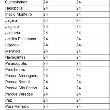
Guarapiranga
24
24
Heliópolis
24
24
Inácio Monteiro
24
24
Jaçanã
24
24
Jaguaré
24
24
Jambeiro
24
24
Jardim Paulistano
24
24
Lajeado
24
24
Meninos
24
24
Navegantes
24
24
Paraisópolis
24
24
Parelheiros
24
24
Parque Anhanguera
24
24
Parque Bristol
24
24
Parque São Carlos
24
24
Parque Veredas
24
24
Paz
24
24
Pera Marmelo
24
24