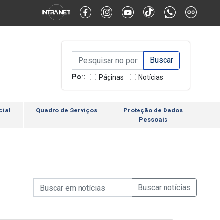
Alternar Alto Contraste
Alternar Tamanho da Fonte
Campo de Busca de inform
Campo de Busca de informações
Enviar a Busca
Por:
Páginas
Notícias
cial
Quadro de Serviços
Proteção de Dados
Pessoais
Campo de Busca de informações
Enviar a Busca de Notícia
Campo de Busca de Notícias