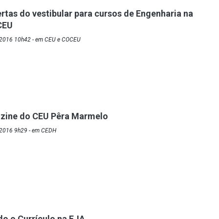
ertas do vestibular para cursos de Engenharia na
CEU
/2016 10h42 - em CEU e COCEU
nzine do CEU Pêra Marmelo
/2016 9h29 - em CEDH
o o Currículo na EJA