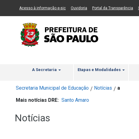
Ir ao Conteúdo
1
Ir para menu principal
2
Ir para busca
3
(Link para um novo sítio)
(Link para um novo sítio)
(Li
Acesso à informação e-sic
Ouvidoria
Portal da Transparência
A Secretaria
Etapas e Modalidades
Secretaria Municipal de Educação
Notícias
a
/
/
Mais notícias DRE:
Santo Amaro
Notícias