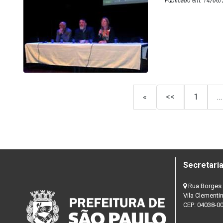
Publicado em: 14/06/
«
<<
1
…
Secretaria
Rua Borges 
Vila Clementi
CEP: 04038-0