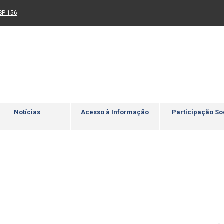
Ir para rodapé
4
Acessibilidade
5
nk para um novo sítio)
(Link para um novo sítio)
SP 156
Notícias
Acesso à Informação
Participação So