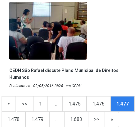
CEDH São Rafael discute Plano Municipal de Direitos
Humanos
Publicado em: 02/05/2016 3h24 - em CEDH
«
<<
1
…
1.475
1.476
1.477
1.478
1.479
…
1.683
>>
»