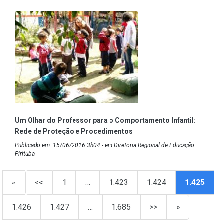
Um Olhar do Professor para o Comportamento Infantil:
Rede de Proteção e Procedimentos
Publicado em: 15/06/2016 3h04 - em Diretoria Regional de Educação
Pirituba
«
<<
1
…
1.423
1.424
1.425
1.426
1.427
…
1.685
>>
»