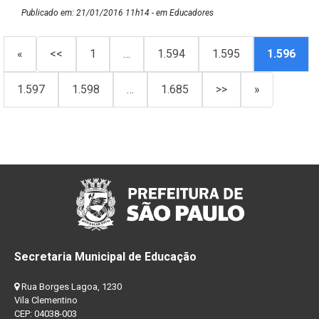
Publicado em: 21/01/2016 11h14 - em Educadores
«
<<
1
…
1.594
1.595
1.596
1.597
1.598
…
1.685
>>
»
Secretaria Municipal de Educação
Rua Borges Lagoa, 1230
Vila Clementino
CEP: 04038-003