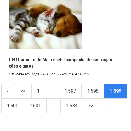
CEU Caminho do Mar recebe campanha de castração
cães e gatos
Publicado em: 14/01/2016 4h52 - em CEU e COCEU
«
<<
1
…
1.597
1.598
1.599
1.600
1.601
…
1.684
>>
»