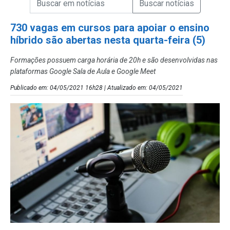
Campo de Busca de Notícias
730 vagas em cursos para apoiar o ensino
híbrido são abertas nesta quarta-feira (5)
Formações possuem carga horária de 20h e são desenvolvidas nas
plataformas Google Sala de Aula e Google Meet
Publicado em: 04/05/2021 16h28 | Atualizado em: 04/05/2021