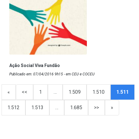
Ação Social Viva Fundão
Publicado em: 07/04/2016 9h15 - em CEU e COCEU
«
<<
1
…
1.509
1.510
1.511
1.512
1.513
…
1.685
>>
»