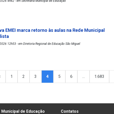
2026 4h42 - em Secretaria Municipal de Educação
va EMEI marca retorno às aulas na Rede Municipal
lista
2026 12h53 - em Diretoria Regional de Educação São Miguel
<
1
2
3
4
5
6
…
1.683
 Municipal de Educação
Contatos