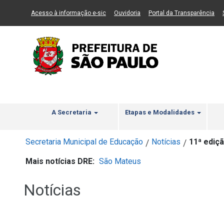
Ir ao Conteúdo
1
Ir para menu principal
2
Ir para busca
3
(Link para um novo sítio)
(Link para um novo sítio)
(Li
Acesso à informação e-sic
Ouvidoria
Portal da Transparência
A Secretaria
Etapas e Modalidades
Secretaria Municipal de Educação
Notícias
11ª ediç
/
/
Mais notícias DRE:
São Mateus
Notícias