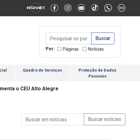
Alternar Alto Contraste
Alternar Tamanho da Fonte
Campo de Busca de inform
Campo de Busca de informações
Enviar a Busca
Por:
Páginas
Notícias
cial
Quadro de Serviços
Proteção de Dados
Pessoais
menta o CEU Alto Alegre
Campo de Busca de informações
Enviar a Busca de Notícia
Campo de Busca de Notícias