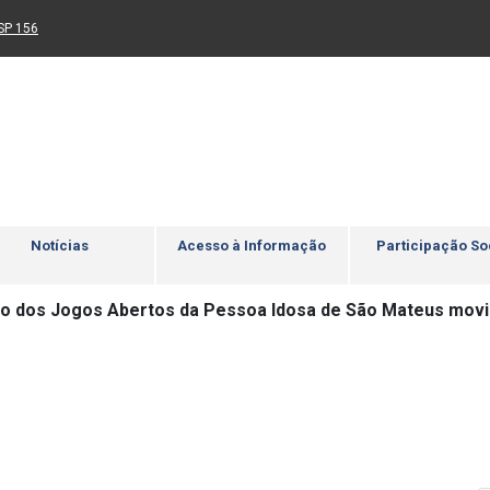
Ir para rodapé
4
Acessibilidade
5
nk para um novo sítio)
(Link para um novo sítio)
SP 156
Notícias
Acesso à Informação
Participação So
ão dos Jogos Abertos da Pessoa Idosa de São Mateus movi