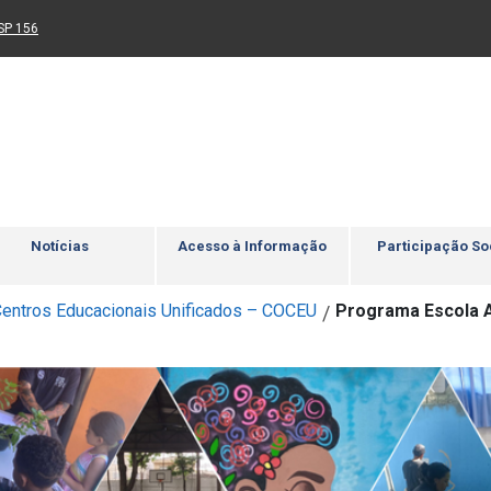
Ir para rodapé
4
Acessibilidade
5
nk para um novo sítio)
(Link para um novo sítio)
SP 156
Notícias
Acesso à Informação
Participação So
entros Educacionais Unificados – COCEU
Programa Escola 
/