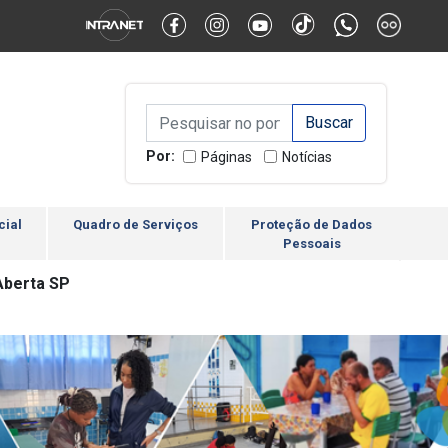
Alternar Alto Contraste
Alternar Tamanho da Fonte
Campo de Busca de inform
Campo de Busca de informações
Enviar a Busca
Por:
Páginas
Notícias
cial
Quadro de Serviços
Proteção de Dados
Pessoais
Aberta SP