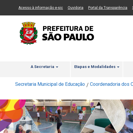
Ir ao Conteúdo
1
Ir para menu principal
2
Ir para busca
3
(Link para um novo sítio)
(Link para um novo sítio)
(Li
Acesso à informação e-sic
Ouvidoria
Portal da Transparência
A Secretaria
Etapas e Modalidades
Secretaria Municipal de Educação
Coordenadoria dos C
/