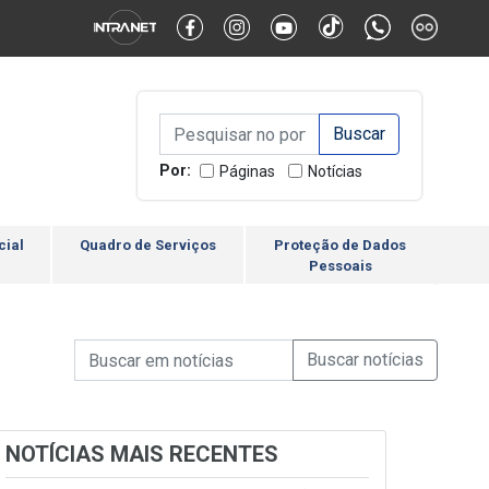
Alternar Alto Contraste
Alternar Tamanho da Fonte
Campo de Busca de inform
Campo de Busca de informações
Enviar a Busca
Por:
Páginas
Notícias
cial
Quadro de Serviços
Proteção de Dados
Pessoais
Campo de Busca de informações
Enviar a Busca de Notícia
Campo de Busca de Notícias
NOTÍCIAS MAIS RECENTES