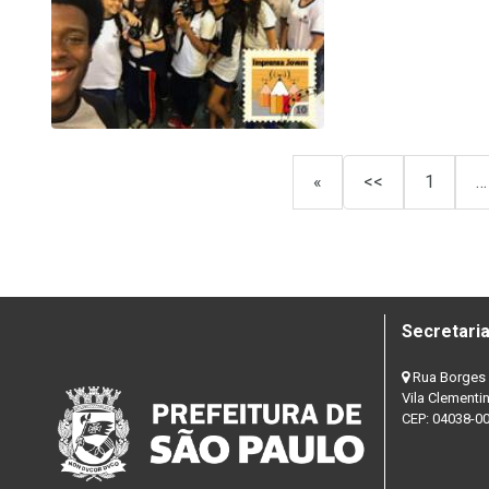
«
<<
1
…
Secretaria
Rua Borges 
Vila Clementi
CEP: 04038-0