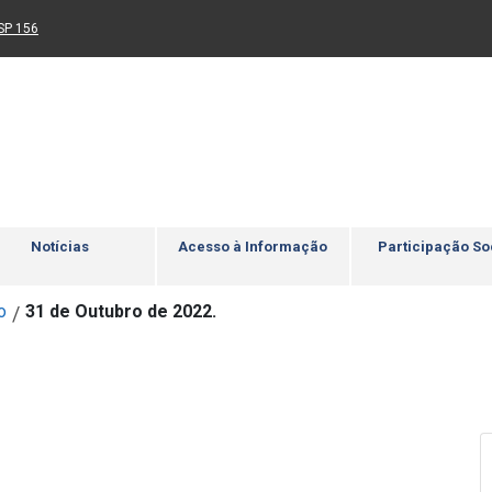
Ir para rodapé
4
Acessibilidade
5
nk para um novo sítio)
(Link para um novo sítio)
SP 156
Notícias
Acesso à Informação
Participação So
o
31 de Outubro de 2022.
/