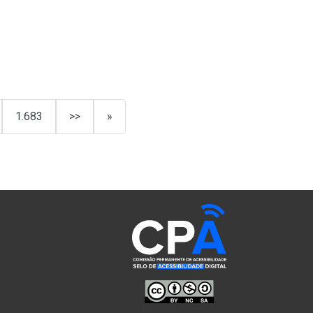
1.683
>>
»