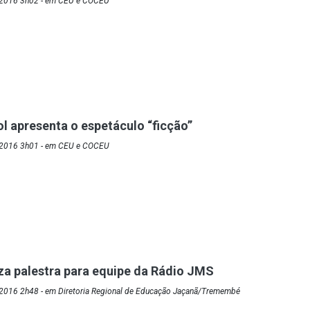
/2016 3h02 - em CEU e COCEU
ol apresenta o espetáculo “ficção”
/2016 3h01 - em CEU e COCEU
iza palestra para equipe da Rádio JMS
2016 2h48 - em Diretoria Regional de Educação Jaçanã/Tremembé