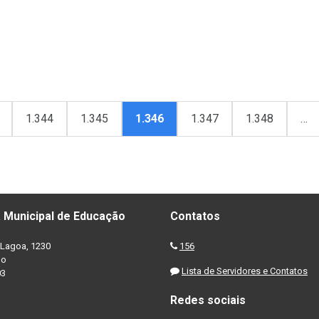
1.344
1.345
1.346
1.347
1.348
…
 Municipal de Educação
Contatos
Lagoa, 1230
156
no
Lista de Servidores e Contatos
03
Redes sociais