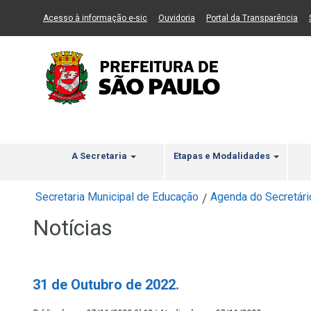
Ir ao Conteúdo
1
Ir para menu principal
2
Ir para busca
3
(Link para um novo sítio)
(Link para um novo sítio)
(Li
Acesso à informação e-sic
Ouvidoria
Portal da Transparência
A Secretaria
Etapas e Modalidades
Secretaria Municipal de Educação
Agenda do Secretári
/
Notícias
31 de Outubro de 2022.