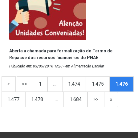
Aberta a chamada para formalização do Termo de
Repasse dos recursos financeiros do PNAE
Publicado em: 03/05/2016 1h20 - em Alimentação Escolar
«
<<
1
…
1.474
1.475
1.476
1.477
1.478
…
1.684
>>
»