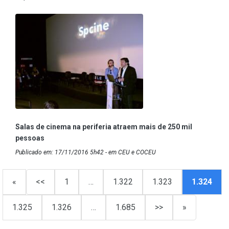
Salas de cinema na periferia atraem mais de 250 mil
pessoas
Publicado em: 17/11/2016 5h42 - em CEU e COCEU
«
<<
1
…
1.322
1.323
1.324
1.325
1.326
…
1.685
>>
»