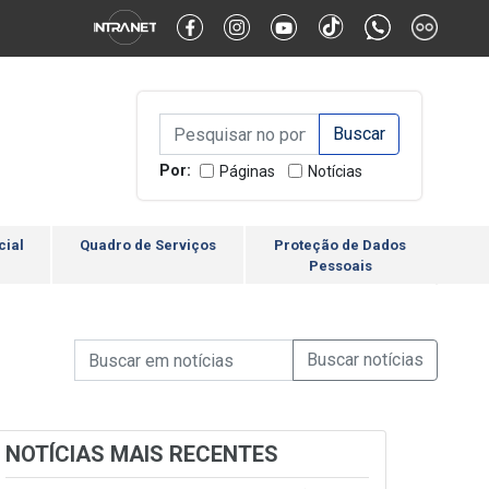
Alternar Alto Contraste
Alternar Tamanho da Fonte
Campo de Busca de inform
Campo de Busca de informações
Enviar a Busca
Por:
Páginas
Notícias
cial
Quadro de Serviços
Proteção de Dados
Pessoais
Campo de Busca de informações
Enviar a Busca de Notícia
Campo de Busca de Notícias
NOTÍCIAS MAIS RECENTES