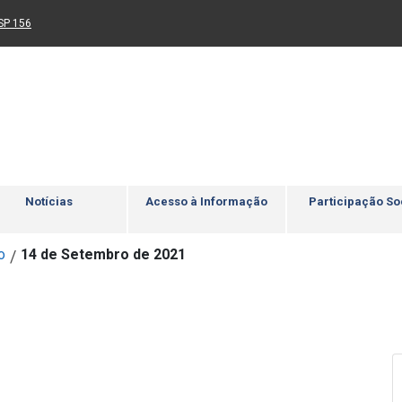
Ir para rodapé
4
Acessibilidade
5
nk para um novo sítio)
(Link para um novo sítio)
SP 156
Notícias
Acesso à Informação
Participação So
o
14 de Setembro de 2021
/