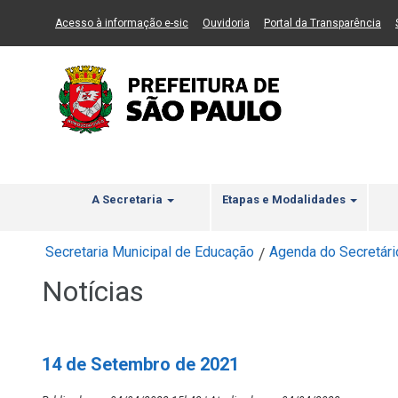
Ir ao Conteúdo
1
Ir para menu principal
2
Ir para busca
3
(Link para um novo sítio)
(Link para um novo sítio)
(Li
Acesso à informação e-sic
Ouvidoria
Portal da Transparência
A Secretaria
Etapas e Modalidades
Secretaria Municipal de Educação
Agenda do Secretári
/
Notícias
14 de Setembro de 2021