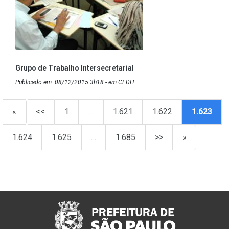
Grupo de Trabalho Intersecretarial
Publicado em: 08/12/2015 3h18 - em CEDH
«
<<
1
…
1.621
1.622
1.623
1.624
1.625
…
1.685
>>
»