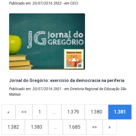
Publicado em: 20/07/2016 2h32 - em CECI
Jornal do Gregório: exercício da democracia na periferia
Publicado em: 20/07/2016 2h31 - em Diretoria Regional de Educação São
Mateus
«
<<
1
…
1.379
1.380
1.381
1.382
1.383
…
1.685
>>
»