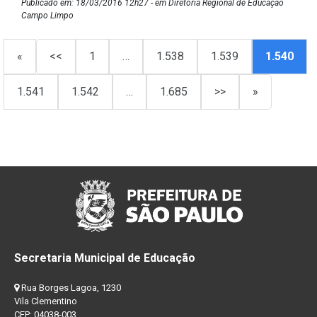
Publicado em: 18/03/2016 12h27 - em Diretoria Regional de Educação
Campo Limpo
«
<<
1
…
1.538
1.539
1.540
1.541
1.542
…
1.685
>>
»
Secretaria Municipal de Educação
Rua Borges Lagoa, 1230
Vila Clementino
CEP: 04038-003