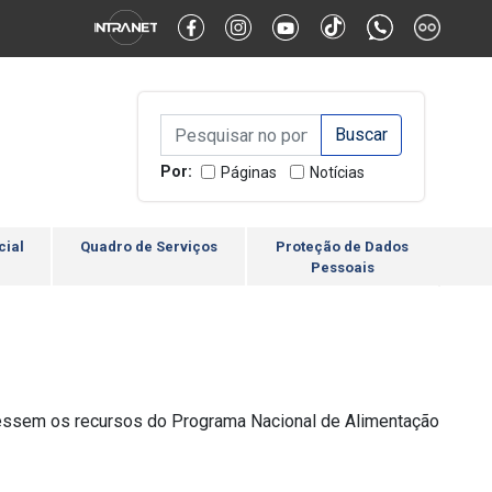
Alternar Alto Contraste
Alternar Tamanho da Fonte
Campo de Busca de inform
Campo de Busca de informações
Enviar a Busca
Por:
Páginas
Notícias
cial
Quadro de Serviços
Proteção de Dados
Pessoais
cessem os recursos do Programa Nacional de Alimentação