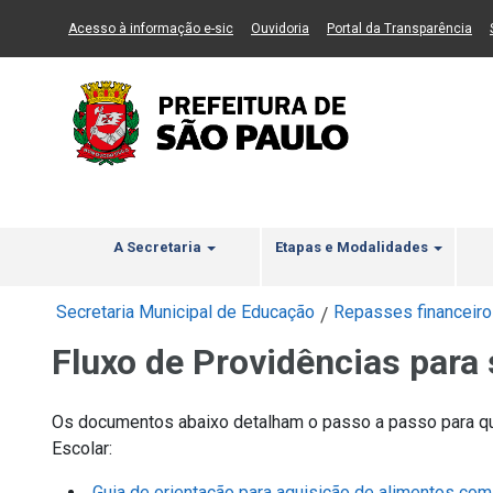
Ir ao Conteúdo
1
Ir para menu principal
2
Ir para busca
3
(Link para um novo sítio)
(Link para um novo sítio)
(Li
Acesso à informação e-sic
Ouvidoria
Portal da Transparência
A Secretaria
Etapas e Modalidades
Secretaria Municipal de Educação
Repasses financeir
/
Fluxo de Providências para 
Os documentos abaixo detalham o passo a passo para qu
Escolar:
Guia de orientação para aquisição de alimentos co