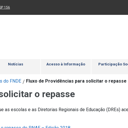
Ir para rodapé
4
Acessibilidade
5
nk para um novo sítio)
(Link para um novo sítio)
SP 156
Notícias
Acesso à Informação
Participação So
os do FNDE
Fluxo de Providências para solicitar o repasse
/
solicitar o repasse
e as escolas e as Diretorias Regionais de Educação (DREs) a
m o repasse do PNAE – Edição 2018;