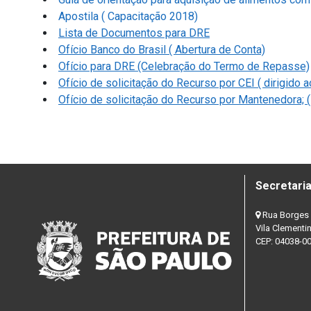
Apostila ( Capacitação 2018)
Lista de Documentos para DRE
Ofício Banco do Brasil ( Abertura de Conta)
Ofício para DRE (Celebração do Termo de Repasse)
Ofício de solicitação do Recurso por CEI ( dirigido
Ofício de solicitação do Recurso por Mantenedora; (
Secretaria
Rua Borges 
Vila Clementi
CEP: 04038-0