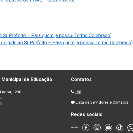
 ao Sr Prefeito – Para quem já possui Termo Celebrado)
 dirigido ao Sr Prefeito – Para quem já possui Termo Celebrado)
 Municipal de Educação
Contatos
Lagoa, 1230
156
no
Lista de Servidores e Contatos
03
Redes sociais