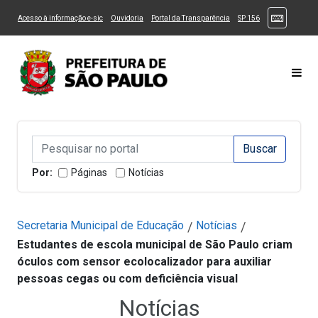
Ir ao Conteúdo
1
Ir para menu principal
2
Ir para busca
3
(Atalhos
(Link para um novo sítio)
(Link para um novo sítio)
(Link para um novo sítio)
(Link para um novo
Acesso à informação e-sic
Ouvidoria
Portal da Transparência
SP 156
Ir para rodapé
4
Acessibilidade
5
Alternar Alto Contraste
Alternar Tamanho da Fonte
Most
Campo de Busca de informações
Campo de Busca de informações
Enviar a Busca
Por:
Páginas
Notícias
Secretaria Municipal de Educação
Notícias
/
/
Estudantes de escola municipal de São Paulo criam
óculos com sensor ecolocalizador para auxiliar
pessoas cegas ou com deficiência visual
Notícias