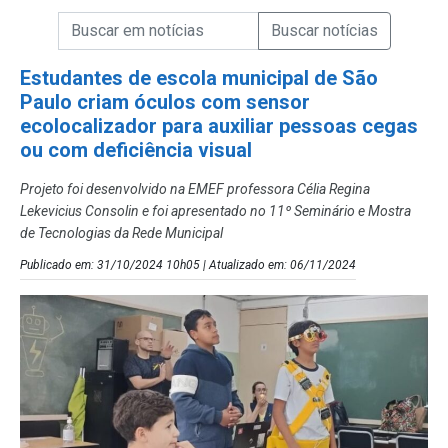
Campo de Busca de informações
Enviar a Busca de Notícias
Campo de Busca de Notícias
Estudantes de escola municipal de São
Paulo criam óculos com sensor
ecolocalizador para auxiliar pessoas cegas
ou com deficiência visual
Projeto foi desenvolvido na EMEF professora Célia Regina
Lekevicius Consolin e foi apresentado no 11º Seminário e Mostra
de Tecnologias da Rede Municipal
Publicado em: 31/10/2024 10h05 | Atualizado em: 06/11/2024