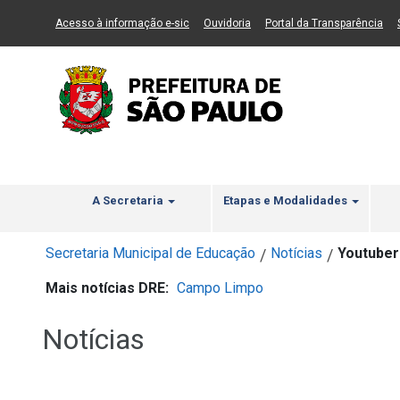
Ir ao Conteúdo
1
Ir para menu principal
2
Ir para busca
3
(Link para um novo sítio)
(Link para um novo sítio)
(Li
Acesso à informação e-sic
Ouvidoria
Portal da Transparência
A Secretaria
Etapas e Modalidades
Secretaria Municipal de Educação
Notícias
Youtubers
/
/
Mais notícias DRE:
Campo Limpo
Notícias