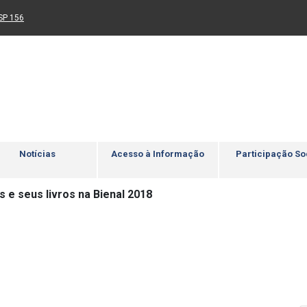
Ir para rodapé
4
Acessibilidade
5
nk para um novo sítio)
(Link para um novo sítio)
SP 156
Notícias
Acesso à Informação
Participação So
 e seus livros na Bienal 2018