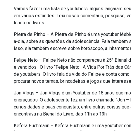
Vamos fazer uma lista de youtubers, alguns lançaram seus
em vários estandes. Leia nosso comentário, pesquise, veja
lendo os livros.
Pietra de Pinho – A Pietra de Pinho é uma youtuber lésbic
a-dia, sobre as questões da adolescência. Fala também 
isso, ela também escreve sobre horóscopo, alinhamento
Felipe Neto – Felipe Neto não compareceu à 25° Bienal d
e vendidos . O livro “Felipe Neto : A Vida Por Trás das 
de youtubers. O livro fala da vida do Felipe e conta com
procurar novos temas, brincadeiras e jogos que interess
Jon Vlogs – Jon Vlogs é um Youtuber de 18 anos que mos
engraçados. O adolescente fez um livro chamado “Jon – 
curiosidades e suas conquistas, entre outras coisas que 
encontrava na Bienal do Livro, das 11h as 13h
Kéfera Buchmann – Kéfera Buchmann é uma youtuber com m