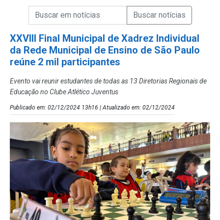
Campo de Busca de informações
Enviar a Busca de Notícias
Campo de Busca de Notícias
XXVIII Final Municipal de Xadrez Individual
da Rede Municipal de Ensino de São Paulo
reúne 2 mil participantes
Evento vai reunir estudantes de todas as 13 Diretorias Regionais de
Educação no Clube Atlético Juventus
Publicado em: 02/12/2024 13h16 | Atualizado em: 02/12/2024