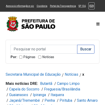
Ir ao Conteúdo
1
Ir para menu principal
2
Ir para busca
3
(Atalhos
(Link para um novo sítio)
(Link para um novo sítio)
(Link para um novo sítio)
(Link para um novo
Acesso à informação e-sic
Ouvidoria
Portal da Transparência
SP 156
Ir para rodapé
4
Acessibilidade
5
Alternar Alto Contraste
Alternar Tamanho da Fonte
Most
Campo de Busca de informações
Campo de Busca de informações
Enviar a Busca
Por:
Páginas
Notícias
Secretaria Municipal de Educação
Notícias
x
/
/
Mais notícias DRE:
Butantã
/
Campo Limpo
/
Capela do Socorro
/
Freguesia/Brasilândia
/
Guaianases
/
Ipiranga
/
Itaquera
/
Jaçanã/Tremembé
/
Penha
/
Pirituba
/
Santo Amaro