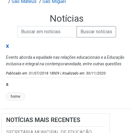
/
São Mateus
/
São Miguel
Notícias
Campo de Busca de informações
Enviar a Busca de Notícias
Campo de Busca de Notícias
x
Evento aborda a equidade nas relações educacionais e a Educação
inclusiva e integral na contemporaneidade, entre outras questões
Publicado em: 31/07/2018 18h09 | Atualizado em: 30/11/2020
a
home
NOTÍCIAS MAIS RECENTES
SECRETARIA MUNICIPAL DE EDUCAÇÃO