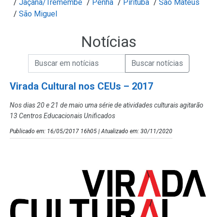
/
Jaçanã/Tremembé
/
Penha
/
Pirituba
/
São Mateus
/
São Miguel
Notícias
Campo de Busca de informações
Enviar a Busca de Notícias
Campo de Busca de Notícias
Virada Cultural nos CEUs – 2017
Nos dias 20 e 21 de maio uma série de atividades culturais agitarão
13 Centros Educacionais Unificados
Publicado em: 16/05/2017 16h05 | Atualizado em: 30/11/2020