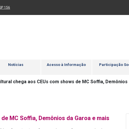
Ir para rodapé
4
Acessibilidade
5
nk para um novo sítio)
(Link para um novo sítio)
SP 156
Notícias
Acesso à Informação
Participação So
ultural chega aos CEUs com shows de MC Soffia, Demônios 
 de MC Soffia, Demônios da Garoa e mais