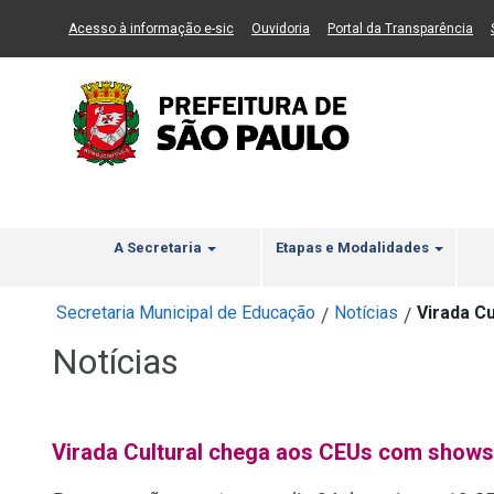
Ir ao Conteúdo
1
Ir para menu principal
2
Ir para busca
3
(Link para um novo sítio)
(Link para um novo sítio)
(Li
Acesso à informação e-sic
Ouvidoria
Portal da Transparência
A Secretaria
Etapas e Modalidades
Secretaria Municipal de Educação
Notícias
Virada C
/
/
Notícias
Virada Cultural chega aos CEUs com shows