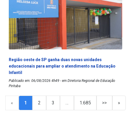
Região oeste de SP ganha duas novas unidades
educacionais para ampliar o atendimento na Educação
Infantil
Publicado em: 06/08/2026 4h49 - em Diretoria Regional de Educação
Pirituba
«
1
2
3
…
1.685
>>
»