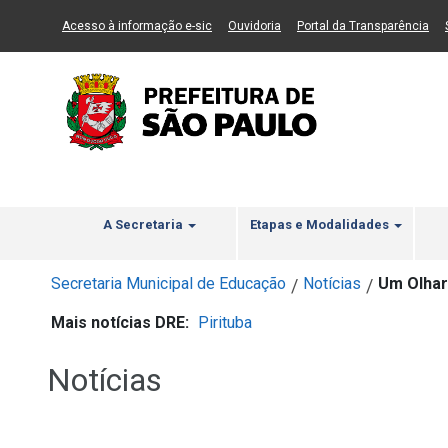
Ir ao Conteúdo
1
Ir para menu principal
2
Ir para busca
3
(Link para um novo sítio)
(Link para um novo sítio)
(Li
Acesso à informação e-sic
Ouvidoria
Portal da Transparência
A Secretaria
Etapas e Modalidades
Secretaria Municipal de Educação
Notícias
Um Olhar
/
/
Mais notícias DRE:
Pirituba
Notícias