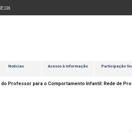
Ir para rodapé
4
Acessibilidade
5
nk para um novo sítio)
(Link para um novo sítio)
SP 156
Notícias
Acesso à Informação
Participação So
 do Professor para o Comportamento Infantil: Rede de Pr