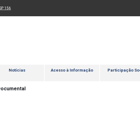
Ir para rodapé
4
Acessibilidade
5
nk para um novo sítio)
(Link para um novo sítio)
SP 156
Notícias
Acesso à Informação
Participação So
Documental