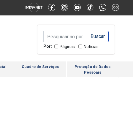
Alternar Alto Contraste
Alternar Tamanho da Fonte
Campo de Busca de inform
Campo de Busca de informações
Enviar a Busca
Por:
Páginas
Notícias
cial
Quadro de Serviços
Proteção de Dados
Pessoais