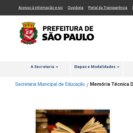
Ir ao Conteúdo
1
Ir para menu principal
2
Ir para busca
3
(Link para um novo sítio)
(Link para um novo sítio)
(Li
Acesso à informação e-sic
Ouvidoria
Portal da Transparência
A Secretaria
Etapas e Modalidades
Secretaria Municipal de Educação
Memória Técnica 
/