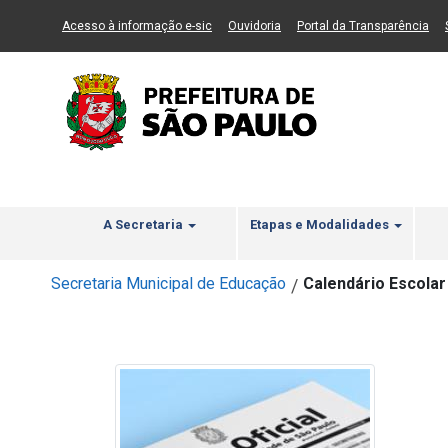
Ir ao Conteúdo
1
Ir para menu principal
2
Ir para busca
3
(Link para um novo sítio)
(Link para um novo sítio)
(Li
Acesso à informação e-sic
Ouvidoria
Portal da Transparência
A Secretaria
Etapas e Modalidades
Secretaria Municipal de Educação
Calendário Escolar
/