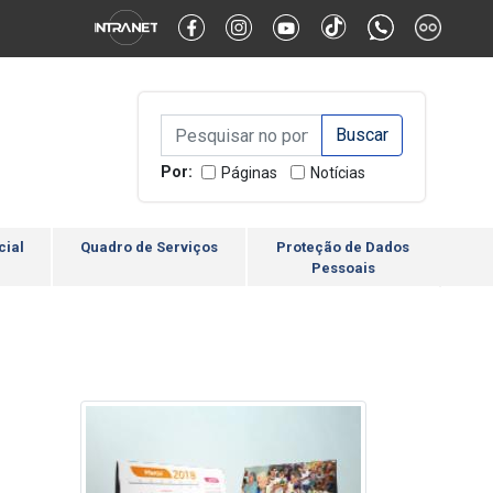
Alternar Alto Contraste
Alternar Tamanho da Fonte
Campo de Busca de inform
Campo de Busca de informações
Enviar a Busca
Por:
Páginas
Notícias
cial
Quadro de Serviços
Proteção de Dados
Pessoais