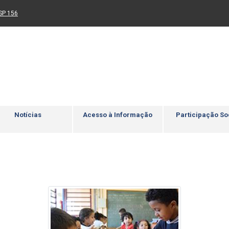
Ir para rodapé
4
Acessibilidade
5
nk para um novo sítio)
(Link para um novo sítio)
SP 156
Notícias
Acesso à Informação
Participação So