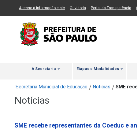
Ir ao Conteúdo
1
Ir para menu principal
2
Ir para busca
3
(Link para um novo sítio)
(Link para um novo sítio)
(Li
Acesso à informação e-sic
Ouvidoria
Portal da Transparência
A Secretaria
Etapas e Modalidades
Secretaria Municipal de Educação
Notícias
SME rece
/
/
Notícias
SME recebe representantes da Coeduc e am