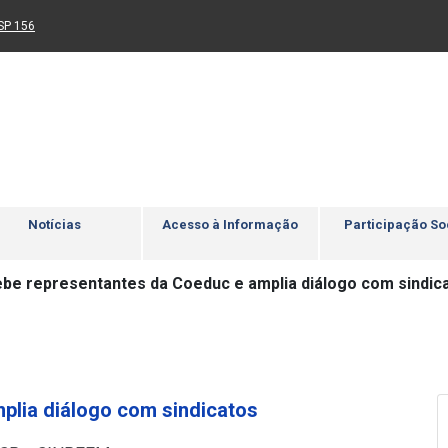
Ir para rodapé
4
Acessibilidade
5
nk para um novo sítio)
(Link para um novo sítio)
SP 156
Notícias
Acesso à Informação
Participação So
be representantes da Coeduc e amplia diálogo com sindic
plia diálogo com sindicatos