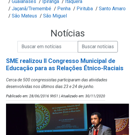
/
Guaianases
/
Ipiranga
/
Itaquera
/
Jaçanã/Tremembé
/
Penha
/
Pirituba
/
Santo Amaro
/
São Mateus
/
São Miguel
Notícias
Campo de Busca de informações
Enviar a Busca de Notícias
Campo de Busca de Notícias
SME realizou II Congresso Municipal de
Educação para as Relações Étnico-Raciais
Cerca de 500 congressistas participaram das atividades
desenvolvidas nos últimos dias 23 e 24 de junho.
Publicado em: 28/06/2016 9h51 | Atualizado em: 30/11/2020