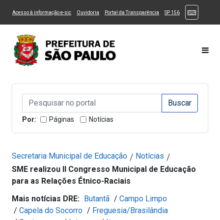
Ir ao Conteúdo
1
Ir para menu principal
2
Ir para busca
3
(Atalhos
(Link para um novo sítio)
(Link para um novo sítio)
(Link para um novo sítio)
(Link para um novo
Acesso à informação e-sic
Ouvidoria
Portal da Transparência
SP 156
Ir para rodapé
4
Acessibilidade
5
Alternar Alto Contraste
Alternar Tamanho da Fonte
Most
Campo de Busca de informações
Campo de Busca de informações
Enviar a Busca
Por:
Páginas
Notícias
Secretaria Municipal de Educação
Notícias
/
/
SME realizou II Congresso Municipal de Educação
para as Relações Étnico-Raciais
Mais notícias DRE:
Butantã
/
Campo Limpo
/
Capela do Socorro
/
Freguesia/Brasilândia