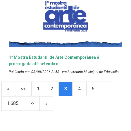
1ª Mostra Estudantil de Arte Contemporânea é
prorrogada até setembro
Publicado em: 03/08/2026 3h58 - em Secretaria Municipal de Educação
«
<<
1
2
3
4
5
…
1.685
>>
»