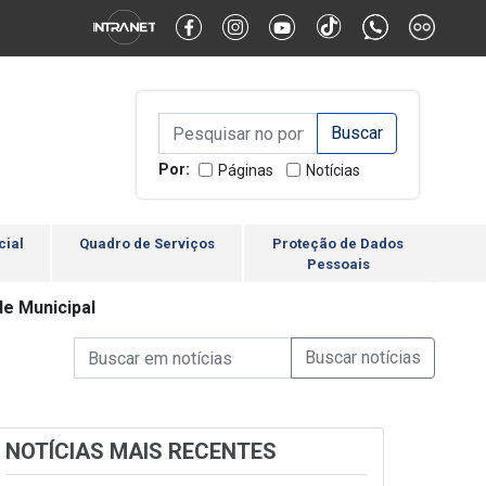
Alternar Alto Contraste
Alternar Tamanho da Fonte
Campo de Busca de inform
Campo de Busca de informações
Enviar a Busca
Por:
Páginas
Notícias
cial
Quadro de Serviços
Proteção de Dados
Pessoais
de Municipal
Campo de Busca de informações
Enviar a Busca de Notícia
Campo de Busca de Notícias
NOTÍCIAS MAIS RECENTES