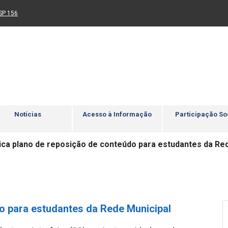
Ir para rodapé
4
Acessibilidade
5
nk para um novo sítio)
(Link para um novo sítio)
SP 156
Notícias
Acesso à Informação
Participação So
ica plano de reposição de conteúdo para estudantes da Re
o para estudantes da Rede Municipal