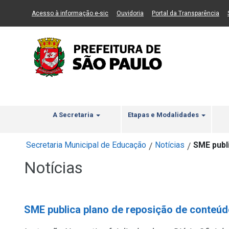
Ir ao Conteúdo
1
Ir para menu principal
2
Ir para busca
3
(Link para um novo sítio)
(Link para um novo sítio)
(Li
Acesso à informação e-sic
Ouvidoria
Portal da Transparência
A Secretaria
Etapas e Modalidades
Secretaria Municipal de Educação
Notícias
SME publ
/
/
Notícias
SME publica plano de reposição de conteúd