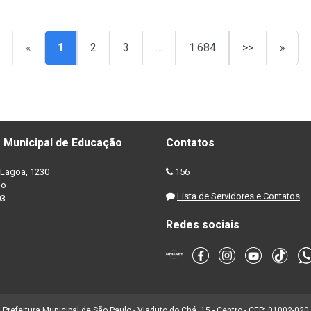
«
1
2
3
…
1.684
>>
»
 Municipal de Educação
Contatos
Lagoa, 1230
156
no
Lista de Servidores e Contatos
03
Redes sociais
Prefeitura Municipal de São Paulo - Viaduto do Chá, 15 - Centro - CEP: 01002-020