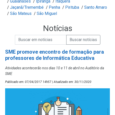
/
Guaianases
/
Ipiranga
/
Itaquera
/
Jaçanã/Tremembé
/
Penha
/
Pirituba
/
Santo Amaro
/
São Mateus
/
São Miguel
Notícias
Campo de Busca de informações
Enviar a Busca de Notícias
Campo de Busca de Notícias
SME promove encontro de formação para
professores de Informática Educativa
Atividades acontecerão nos dias 10 e 11 de abril no Auditório da
SME
Publicado em: 07/04/2017 14h57 | Atualizado em: 30/11/2020