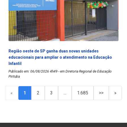
Região oeste de SP ganha duas novas unidades
educacionais para ampliar o atendimento na Educação
Infantil
Publicado em: 06/08/2026 4h49 - em Diretoria Regional de Educação
Pirituba
«
1
2
3
…
1.685
>>
»