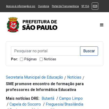
Ir ao Conteúdo
1
Ir para menu principal
2
Ir para busca
3
(Atalhos
(Link para um novo sítio)
(Link para um novo sítio)
(Link para um novo sítio)
(Link para um novo
Acesso à informação e-sic
Ouvidoria
Portal da Transparência
SP 156
Ir para rodapé
4
Acessibilidade
5
Alternar Alto Contraste
Alternar Tamanho da Fonte
Most
Campo de Busca de informações
Campo de Busca de informações
Enviar a Busca
Por:
Páginas
Notícias
Secretaria Municipal de Educação
Notícias
/
/
SME promove encontro de formação para
professores de Informática Educativa
Mais notícias DRE:
Butantã
/
Campo Limpo
/
Capela do Socorro
/
Freguesia/Brasilândia