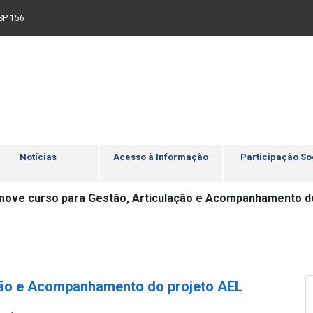
Ir para rodapé
4
Acessibilidade
5
nk para um novo sítio)
(Link para um novo sítio)
SP 156
Notícias
Acesso à Informação
Participação So
ove curso para Gestão, Articulação e Acompanhamento do
ção e Acompanhamento do projeto AEL