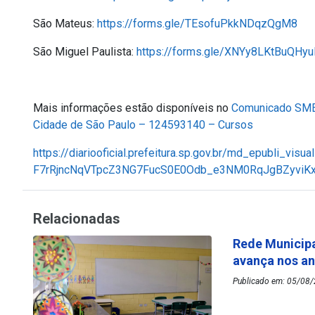
São Mateus:
https://forms.gle/TEsofuPkkNDqzQgM8
São Miguel Paulista:
https://forms.gle/XNYy8LKtBuQHy
Mais informações estão disponíveis no
Comunicado SME 
Cidade de São Paulo – 124593140 – Cursos
https://diariooficial.prefeitura.sp.gov.br/md_epubli_visual
F7rRjncNqVTpcZ3NG7FucS0E0Odb_e3NM0RqJgBZyvi
Relacionadas
Rede Municipa
avança nos an
Publicado em: 05/08/