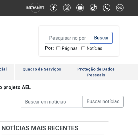
Alternar Alto Contraste
Alternar Tamanho da Fonte
Campo de Busca de inform
Campo de Busca de informações
Enviar a Busca
Por:
Páginas
Notícias
cial
Quadro de Serviços
Proteção de Dados
Pessoais
 projeto AEL
Campo de Busca de informações
Enviar a Busca de Notícia
Campo de Busca de Notícias
NOTÍCIAS MAIS RECENTES