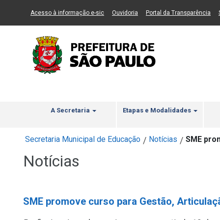
Ir ao Conteúdo
1
Ir para menu principal
2
Ir para busca
3
(Link para um novo sítio)
(Link para um novo sítio)
(Li
Acesso à informação e-sic
Ouvidoria
Portal da Transparência
A Secretaria
Etapas e Modalidades
Secretaria Municipal de Educação
Notícias
SME prom
/
/
Notícias
SME promove curso para Gestão, Articula