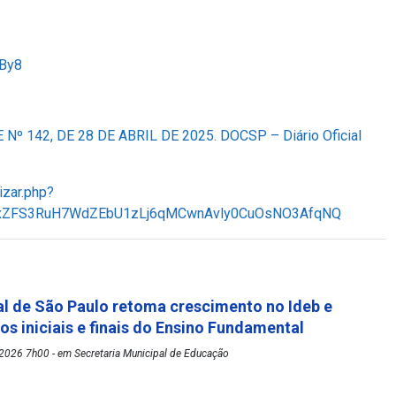
uBy8
Nº 142, DE 28 DE ABRIL DE 2025. DOCSP – Diário Oficial
izar.php?
KxZFS3RuH7WdZEbU1zLj6qMCwnAvly0CuOsNO3AfqNQ
l de São Paulo retoma crescimento no Ideb e
os iniciais e finais do Ensino Fundamental
2026 7h00 - em Secretaria Municipal de Educação