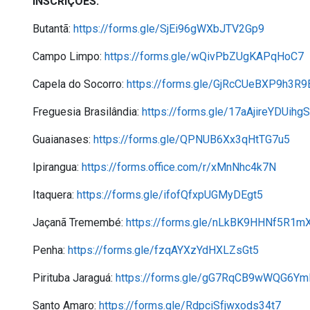
INSCRIÇÕES:
Butantã:
https://forms.gle/SjEi96gWXbJTV2Gp9
Campo Limpo:
https://forms.gle/wQivPbZUgKAPqHoC7
Capela do Socorro:
https://forms.gle/GjRcCUeBXP9h3R9
Freguesia Brasilândia:
https://forms.gle/17aAjireYDUihg
Guaianases:
https://forms.gle/QPNUB6Xx3qHtTG7u5
Ipirangua:
https://forms.office.com/r/xMnNhc4k7N
Itaquera:
https://forms.gle/ifofQfxpUGMyDEgt5
Jaçanã Tremembé:
https://forms.gle/nLkBK9HHNf5R1m
Penha:
https://forms.gle/fzqAYXzYdHXLZsGt5
Pirituba Jaraguá:
https://forms.gle/gG7RqCB9wWQG6Ym
Santo Amaro:
https://forms.gle/RdpciSfjwxods34t7